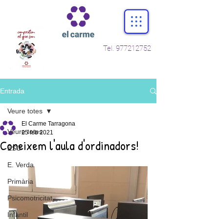
Tel.
977212752
Entrada
Veure totes
El Carme Tarragona
Veure totes
25 feb 2021
Coneixem l'aula d'ordinadors!
ESO
E. Verda
Primària
Psicomotricitat
Infantil