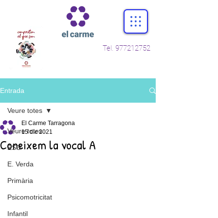
Tel.
977212752
Entrada
Veure totes
El Carme Tarragona
Veure totes
15 dic 2021
Coneixem la vocal A
ESO
E. Verda
Primària
Psicomotricitat
Infantil