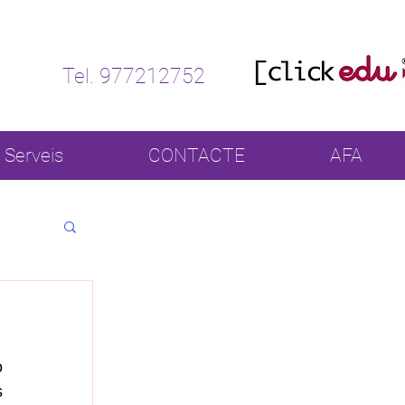
Tel. 977212752
Serveis
CONTACTE
AFA
 
 