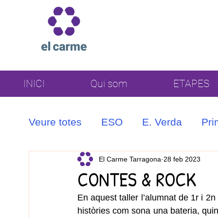
INICI
Qui som
ETAPES
Veure totes
ESO
E. Verda
Pri
Coral
El Carme Tarragona
28 feb 2023
CONTES & ROCK
En aquest taller l’alumnat de 1r i 2n
històries com sona una bateria, qui