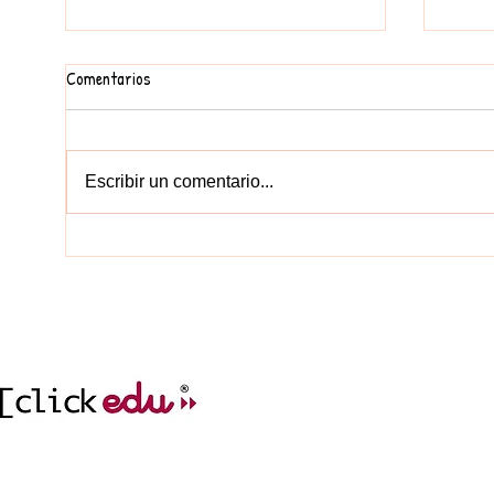
Comentarios
FEM UN MURAL
Escribir un comentario...
EDUCA
CONTACT
977212752
col.legi@elc
incidencies.clicked
ADREÇA
cr. del Mar, 1
43004 Tarrag