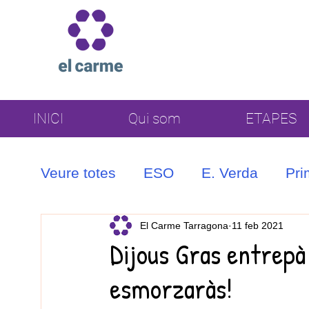
INICI
Qui som
ETAPES
Veure totes
ESO
E. Verda
Pri
Coral
El Carme Tarragona
11 feb 2021
Dijous Gras entrepà 
esmorzaràs!