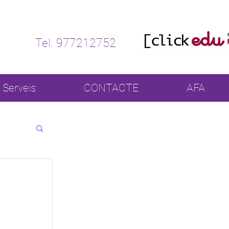
Tel. 977212752
Serveis
CONTACTE
AFA