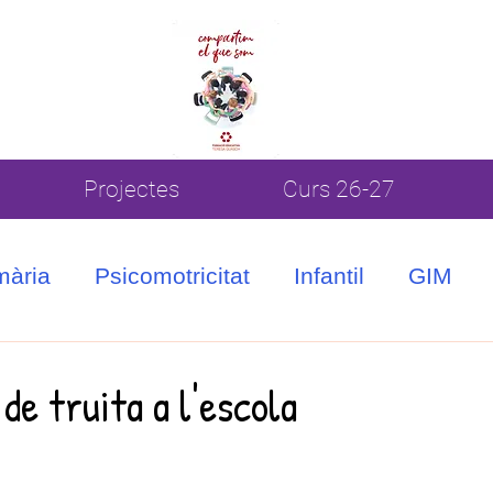
Projectes
Curs 26-27
mària
Psicomotricitat
Infantil
GIM
de truita a l'escola