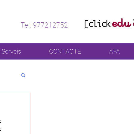
Tel. 977212752
Serveis
CONTACTE
AFA
 
 