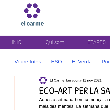
INICI
Qui som
ETAPES
Veure totes
ESO
E. Verda
Pri
Coral
El Carme Tarragona
11 nov 2021
ECO-ART PER LA S
Aquesta setmana hem començat a crea
malalties mentals. La setmana que v