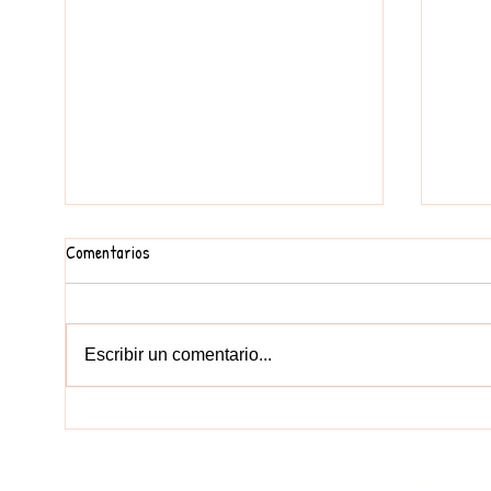
Comentarios
Escribir un comentario...
LA N
ELS MÉS SOSTENIBLES A LA
PLATJA!
CONTACT