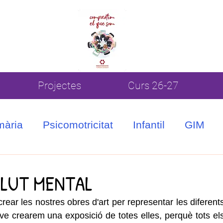
Projectes
Curs 26-27
mària
Psicomotricitat
Infantil
GIM
ALUT MENTAL
r les nostres obres d'art per representar les diferents
e crearem una exposició de totes elles, perquè tots els