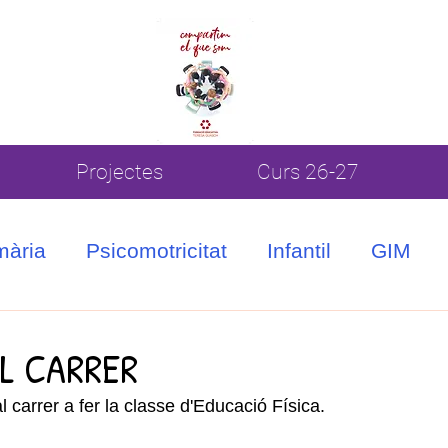
Projectes
Curs 26-27
mària
Psicomotricitat
Infantil
GIM
AL CARRER
 carrer a fer la classe d'Educació Física.