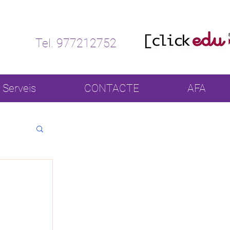
Tel. 977212752
Serveis
CONTACTE
AFA