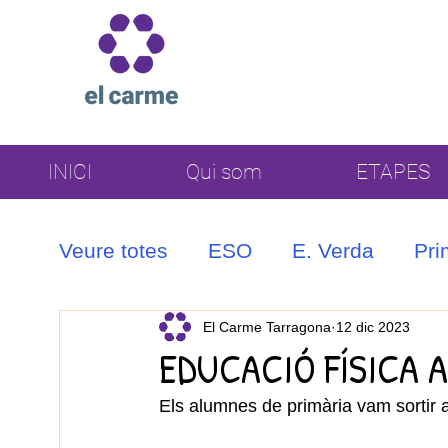
INICI
Qui som
ETAPES
Veure totes
ESO
E. Verda
Pri
Coral
El Carme Tarragona
12 dic 2023
EDUCACIÓ FÍSICA 
Els alumnes de primària vam sortir al