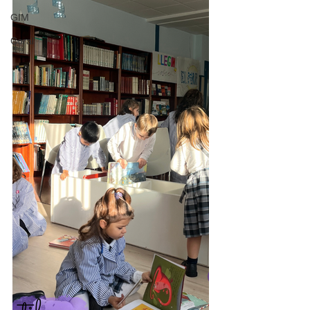
GIM
Coral