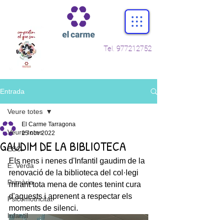
Tel.
977212752
Entrada
Veure totes
El Carme Tarragona
Veure totes
25 nov 2022
GAUDIM DE LA BIBLIOTECA
ESO
Els nens i nenes d'Infantil gaudim de la 
E. Verda
renovació de la biblioteca del col·legi 
Primària
mirant tota mena de contes tenint cura 
d'aquests i aprenent a respectar els 
Psicomotricitat
moments de silenci. 
Infantil