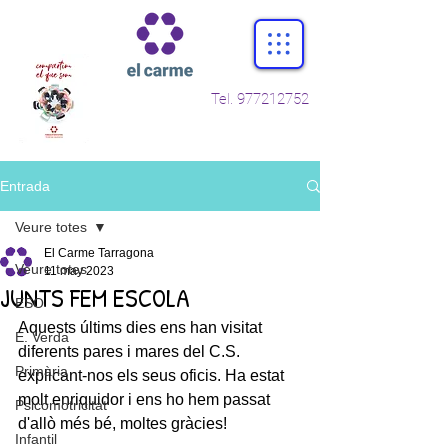
Tel.
977212752
Entrada
Veure totes
El Carme Tarragona
Veure totes
11 may 2023
JUNTS FEM ESCOLA
ESO
Aquests últims dies ens han visitat 
E. Verda
diferents pares i mares del C.S. 
Primària
explicant-nos els seus oficis. Ha estat 
molt enriquidor i ens ho hem passat 
Psicomotricitat
d'allò més bé, moltes gràcies!
Infantil