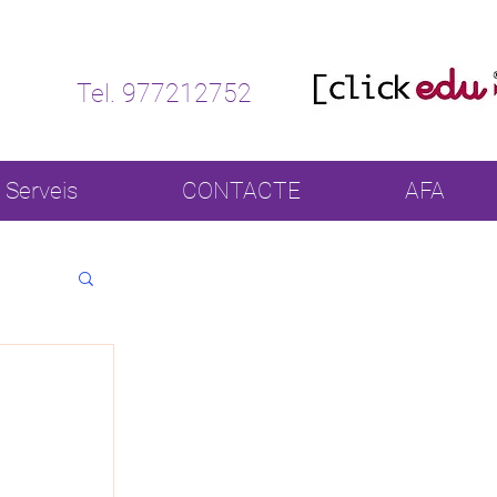
Tel. 977212752
Serveis
CONTACTE
AFA