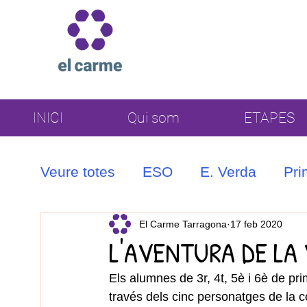
INICI
Qui som
ETAPES
Veure totes
ESO
E. Verda
Pri
Coral
El Carme Tarragona
17 feb 2020
L'AVENTURA DE LA 
Els alumnes de 3r, 4t, 5è i 6è de pri
través dels cinc personatges de la c