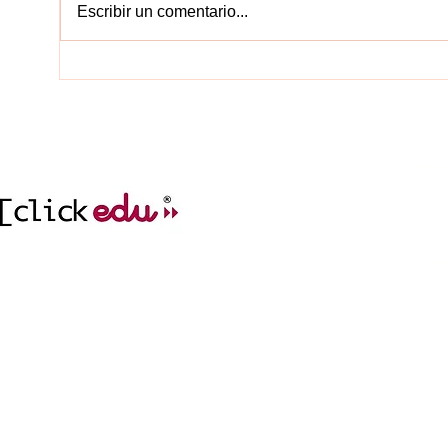
Escribir un comentario...
EDUCA
CONTACT
977212752
col.legi@elc
incidencies.clicked
ADREÇA
cr. del Mar, 1
43004 Tarrag