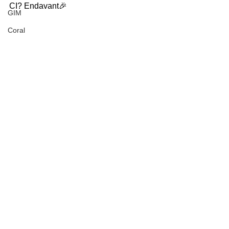
CI? Endavant🎉
GIM
Coral