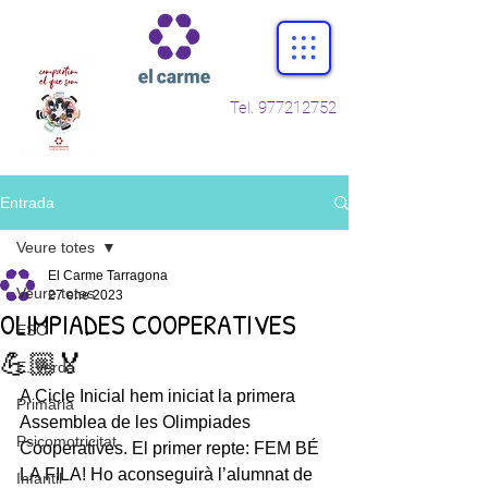
Tel.
977212752
Entrada
Veure totes
El Carme Tarragona
Veure totes
27 ene 2023
OLIMPIADES COOPERATIVES
ESO
💪🏼🏅
E. Verda
A Cicle Inicial hem iniciat la primera 
Primària
Assemblea de les Olimpiades 
Psicomotricitat
Cooperatives. El primer repte: FEM BÉ 
LA FILA! Ho aconseguirà l’alumnat de 
Infantil