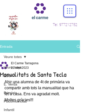
Tel.
977212752
Entrada
Veure totes
El Carme Tarragona
Veure totes
21 sept 2023
Manualitats de Santa Tecla
ESO
Ahir una alumna de 4t de primària va 
E. Verda
compartir amb tots la manualitat que ha 
Primària
fet a casa. Ens va agradat molt. 
Moltes gràcies!!!
Psicomotricitat
Infantil