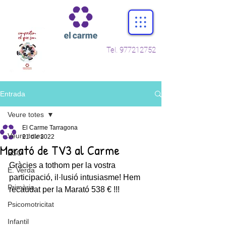
Tel.
977212752
Entrada
Veure totes
El Carme Tarragona
Veure totes
21 dic 2022
Marató de TV3 al Carme
ESO
Gràcies a tothom per la vostra 
E. Verda
participació, il·lusió intusiasme! Hem 
Primària
recaudat per la Marató 538 € !!!
Psicomotricitat
Infantil