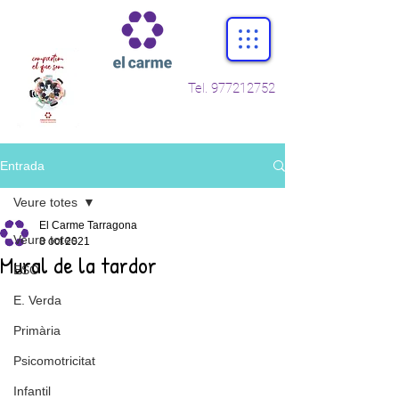
Tel.
977212752
Entrada
Veure totes
El Carme Tarragona
Veure totes
8 oct 2021
Mural de la tardor
ESO
E. Verda
Primària
Psicomotricitat
Infantil