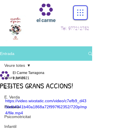
Tel.
977212752
Entrada
Veure totes
El Carme Tarragona
Veure totes
1 jun 2021
PETITES GRANS ACCIONS!
ESO
E. Verda
https://video.wixstatic.com/video/c7efb9_d43
Primària
5bdb4041b40a1868a72f997f62352/720p/mp
4/file.mp4
Psicomotricitat
Infantil