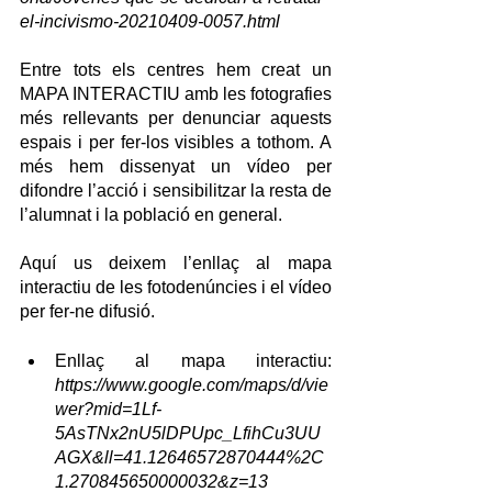
el-incivismo-20210409-0057.html
Entre tots els centres hem creat un 
MAPA INTERACTIU amb les fotografies 
més rellevants per denunciar aquests 
espais i per fer-los visibles a tothom. A 
més hem dissenyat un vídeo per 
difondre l’acció i sensibilitzar la resta de 
l’alumnat i la població en general.
Aquí us deixem l’enllaç al mapa 
interactiu de les fotodenúncies i el vídeo 
per fer-ne difusió.
Enllaç al mapa interactiu: 
https://www.google.com/maps/d/vie
wer?mid=1Lf-
5AsTNx2nU5lDPUpc_LfihCu3UU
AGX&ll=41.12646572870444%2C
1.270845650000032&z=13