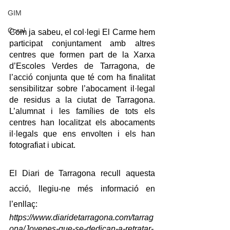
GIM
Coral
Com ja sabeu, el col·legi El Carme hem 
participat conjuntament amb altres 
centres que formen part de la Xarxa 
d’Escoles Verdes de Tarragona, de 
l’acció conjunta que té com ha finalitat 
sensibilitzar sobre l’abocament il·legal 
de residus a la ciutat de Tarragona. 
L’alumnat i les famílies de tots els 
centres han localitzat els abocaments 
il·legals que ens envolten i els han 
fotografiat i ubicat. 
El Diari de Tarragona recull aquesta 
acció, llegiu-ne més informació en 
l’enllaç:
https://www.diaridetarragona.com/tarrag
ona/Jovenes-que-se-dedican-a-retratar-