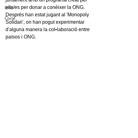
ells/es per donar a conèixer la ONG.  
GIM
Després han estat jugant al 'Monopoly 
Coral
Solidari', on han pogut experimentar 
d'alguna manera la col•laboració entre 
països i ONG.