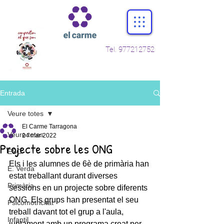
Tel.
977212752
Entrada
Veure totes
El Carme Tarragona
Veure totes
24 mar 2022
Projecte sobre les ONG
ESO
Els i les alumnes de 6è de primària han 
E. Verda
estat treballant durant diverses 
Primària
sessions en un projecte sobre diferents 
ONG. Els grups han presentat el seu 
Psicomotricitat
treball davant tot el grup a l'aula, 
Infantil
juntament amb un programa creat per 