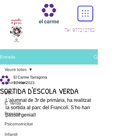
Tel.
977212752
Entrada
Veure totes
El Carme Tarragona
Veure totes
31 mar 2023
SORTIDA D'ESCOLA VERDA
ESO
L'alumnat de 3r de primària, ha realitzat 
E. Verda
la sortida al parc del Francolí. S'ho han 
Primària
passat genial! 
Psicomotricitat
Infantil