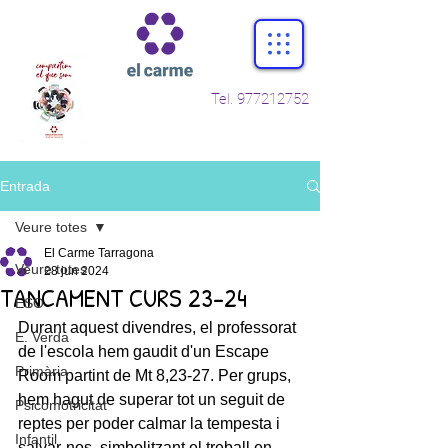
Tel.
977212752
Entrada
Veure totes
El Carme Tarragona
Veure totes
28 jun 2024
TANCAMENT CURS 23-24
ESO
Durant aquest divendres, el professorat 
E. Verda
de l'escola hem gaudit d'un Escape 
Primària
Room partint de Mt 8,23-27. Per grups, 
hem hagut de superar tot un seguit de 
Psicomotricitat
reptes per poder calmar la tempesta i 
Infantil
salvar-nos, simbolitzant el treball en 