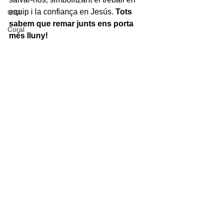
equip i la confiança en Jesús. 
Tots 
GIM
sabem que remar junts ens porta 
Coral
més lluny!