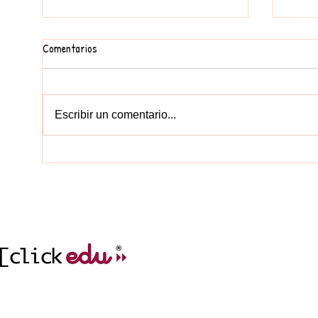
Comentarios
Escribir un comentario...
PRIMERS DIES A INFANTIL
EL NO
CONTACT
977212752
col.legi@elc
incidencies.clicked
ADREÇA
cr. del Mar, 1
43004 Tarrag