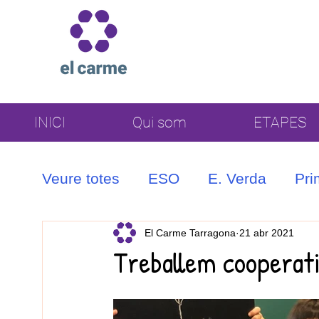
INICI
Qui som
ETAPES
Veure totes
ESO
E. Verda
Pri
Coral
El Carme Tarragona
21 abr 2021
Treballem cooperat