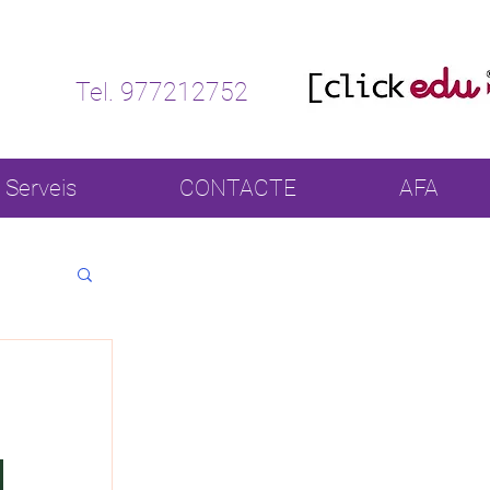
Tel. 977212752
Serveis
CONTACTE
AFA