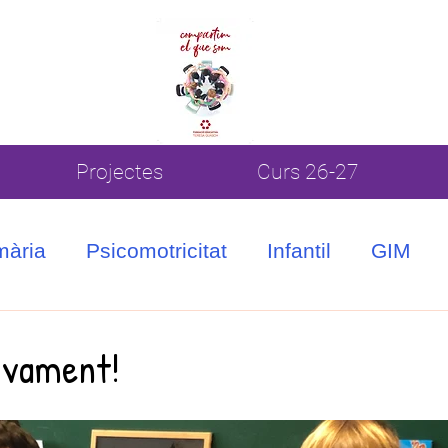
Projectes
Curs 26-27
mària
Psicomotricitat
Infantil
GIM
ivament!