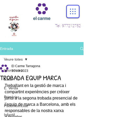
Tel.
977212752
Entrada
Veure totes
El Carme Tarragona
Veure totes
30 oct 2023
TROBADA EQUIP MARCA
ESO
Treballant en la gestió de marca i 
E. Verda
compartint experiències per créixer 
Primària
junts a la segona trobada presencial de 
l'equip de marca a Barcelona, amb els 
Psicomotricitat
responsables de la nostra xarxa 
Infantil
d'escoles. 