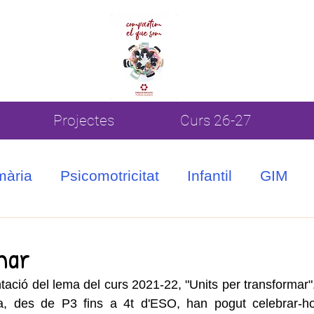
Projectes
Curs 26-27
mària
Psicomotricitat
Infantil
GIM
mar
tació del lema del curs 2021-22, "Units per transformar".
a, des de P3 fins a 4t d'ESO, han pogut celebrar-ho