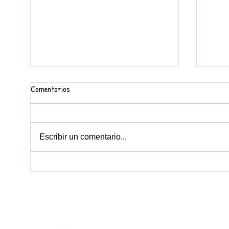
Comentarios
FEM UN MURAL
Escribir un comentario...
EDUCA
CONTACT
977212752
col.legi@elc
incidencies.clicked