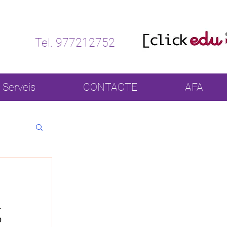
Tel. 977212752
Serveis
CONTACTE
AFA
 
 