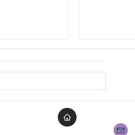
TREBALLEM LA TARDOR
CIÓ VIÀRIA 4t DE PRIMÀRIA
E
Segueix-nos
armetarragona.cat
u@elcarmetarragona.cat