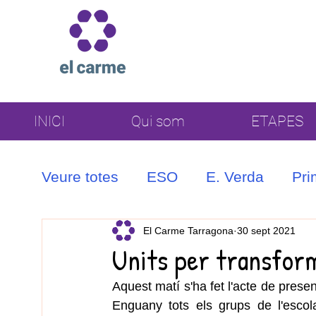
INICI
Qui som
ETAPES
Veure totes
ESO
E. Verda
Pri
Coral
El Carme Tarragona
30 sept 2021
Units per transfor
Aquest matí s'ha fet l'acte de presen
Enguany tots els grups de l'escol