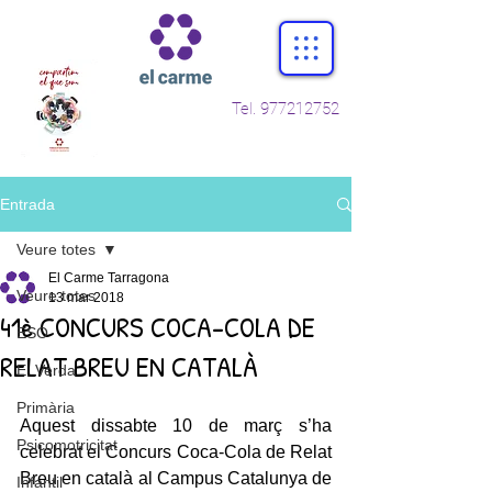
Tel.
977212752
Entrada
Veure totes
El Carme Tarragona
Veure totes
13 mar 2018
41è CONCURS COCA-COLA DE
ESO
RELAT BREU EN CATALÀ
E. Verda
Primària
Aquest dissabte 10 de març s’ha 
Psicomotricitat
celebrat el Concurs Coca-Cola de Relat 
Breu en català al Campus Catalunya de 
Infantil