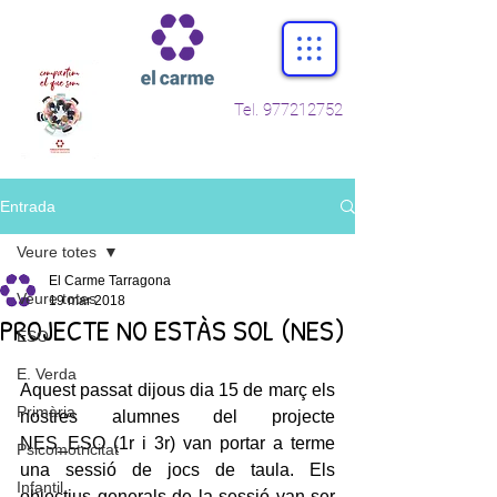
Tel.
977212752
Entrada
Veure totes
El Carme Tarragona
Veure totes
19 mar 2018
PROJECTE NO ESTÀS SOL (NES)
ESO
E. Verda
Aquest passat dijous dia 15 de març els 
Primària
nostres alumnes del projecte 
NES_ESO (1r i 3r) van portar a terme 
Psicomotricitat
una sessió de jocs de taula. Els 
Infantil
objectius generals de la sessió van ser 