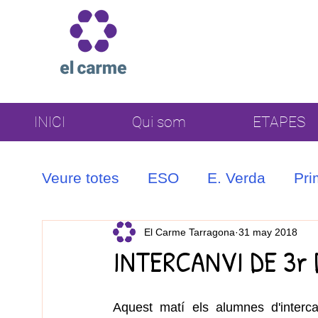
INICI
Qui som
ETAPES
Veure totes
ESO
E. Verda
Pri
Coral
El Carme Tarragona
31 may 2018
INTERCANVI DE 3r 
Aquest matí els alumnes d'interca