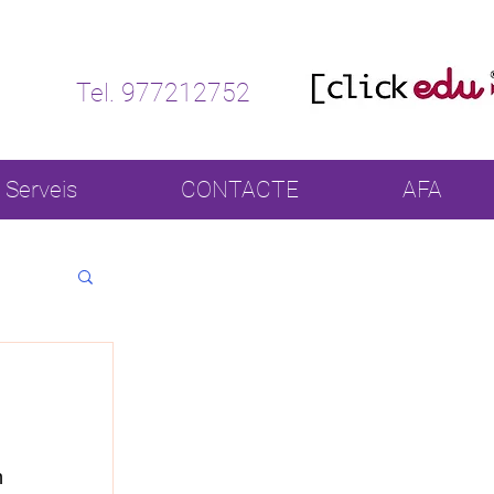
Tel. 977212752
Serveis
CONTACTE
AFA
 