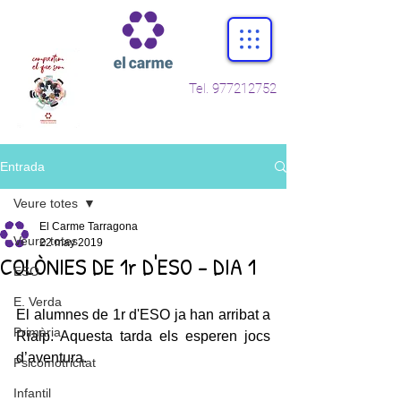
Tel.
977212752
Entrada
Veure totes
El Carme Tarragona
Veure totes
22 may 2019
COLÒNIES DE 1r D'ESO - DIA 1
ESO
E. Verda
El alumnes de 1r d'ESO ja han arribat a 
Primària
Rialp. Aquesta tarda els esperen jocs 
d’aventura. 
Psicomotricitat
Infantil