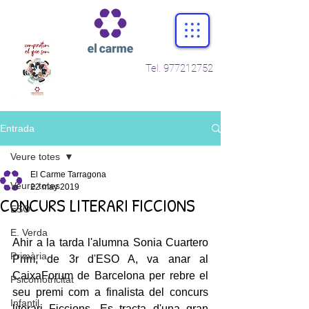
Tel.
977212752
Entrada
Veure totes
El Carme Tarragona
Veure totes
22 may 2019
CONCURS LITERARI FICCIONS
ESO
E. Verda
Ahir a la tarda l'alumna Sonia Cuartero 
Primària
Prim, de 3r d'ESO A, va anar al 
CaixaForum de Barcelona per rebre el 
Psicomotricitat
seu premi com a finalista del concurs 
Infantil
literari Ficcions. Es tracta d'una gran 