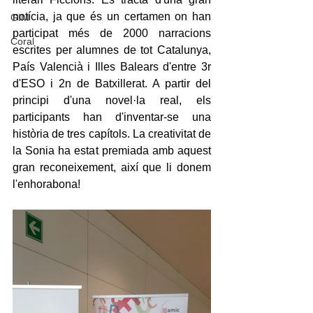
notícia, ja que és un certamen on han 
GIM
participat més de 2000 narracions 
Coral
escrites per alumnes de tot Catalunya, 
País Valencià i Illes Balears d'entre 3r 
d'ESO i 2n de Batxillerat. A partir del 
principi d'una novel·la real, els 
participants han d'inventar-se una 
història de tres capítols. La creativitat de 
la Sonia ha estat premiada amb aquest 
gran reconeixement, així que li donem 
l'enhorabona!