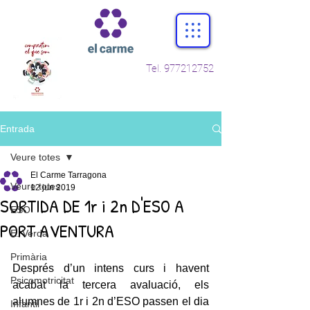
Tel.
977212752
Entrada
Veure totes
El Carme Tarragona
Veure totes
12 jun 2019
SORTIDA DE 1r i 2n D'ESO A
ESO
PORT AVENTURA
E. Verda
Primària
Després d’un intens curs i havent 
Psicomotricitat
acabat la tercera avaluació, els 
alumnes de 1r i 2n d’ESO passen el dia 
Infantil