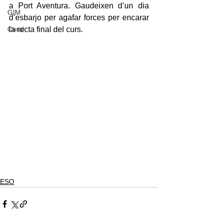
a Port Aventura. Gaudeixen d’un dia 
GIM
d’esbarjo per agafar forces per encarar 
Coral
la recta final del curs.
ESO