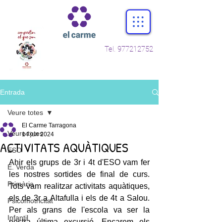
Tel.
977212752
Entrada
Veure totes
El Carme Tarragona
Veure totes
14 jun 2024
ACTIVITATS AQUÀTIQUES
ESO
Ahir els grups de 3r i 4t d'ESO vam fer 
E. Verda
les nostres sortides de final de curs. 
Primària
Tots vam realitzar activitats aquàtiques, 
els de 3r a Altafulla i els de 4t a Salou. 
Psicomotricitat
Per als grans de l'escola va ser la 
Infantil
nostra última excursió. Encarem els 