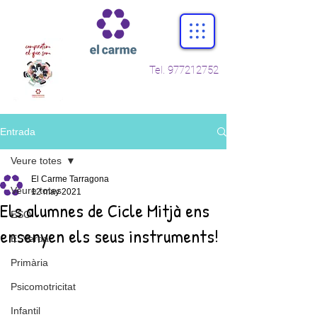
Tel.
977212752
Entrada
Veure totes
El Carme Tarragona
Veure totes
12 may 2021
Els alumnes de Cicle Mitjà ens
ESO
ensenyen els seus instruments!
E. Verda
Primària
Psicomotricitat
Infantil