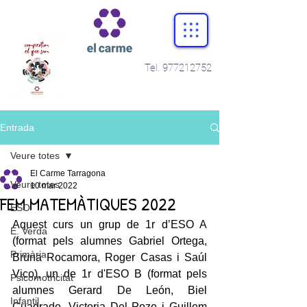
Tel.
977212752
Entrada
Veure totes
El Carme Tarragona
Veure totes
10 mar 2022
FEM MATEMÀTIQUES 2022
ESO
Aquest curs un grup de 1r d’ESO A 
E. Verda
(format pels alumnes Gabriel Ortega, 
Primària
Bruna Rocamora, Roger Casas i Saúl 
Vico), un de 1r d'ESO B (format pels 
Psicomotricitat
alumnes Gerard De León, Biel 
Infantil
Cuadrado, Victoria Del Pozo i Guillem 