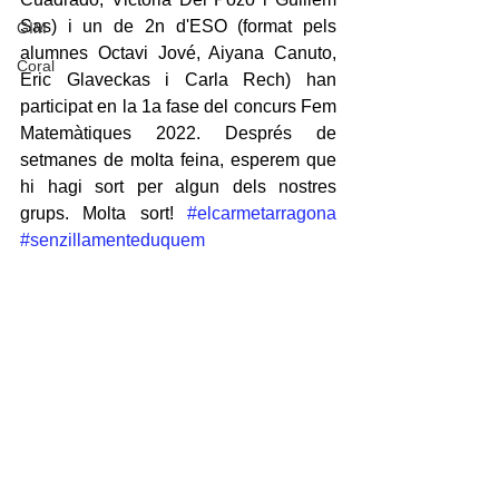
Sas) i un de 2n d'ESO (format pels 
GIM
alumnes Octavi Jové, Aiyana Canuto, 
Coral
Eric Glaveckas i Carla Rech) han 
participat en la 1a fase del concurs Fem  
Matemàtiques 2022. Després de 
setmanes de molta feina, esperem que 
hi hagi sort per algun dels nostres 
grups. Molta sort! 
#elcarmetarragona
#senzillamenteduquem