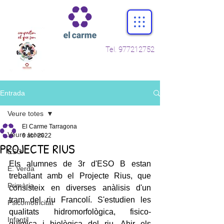
Tel.
977212752
Entrada
Veure totes
El Carme Tarragona
Veure totes
6 abr 2022
PROJECTE RIUS
ESO
Els alumnes de 3r d'ESO B estan 
E. Verda
treballant amb el Projecte Rius, que 
Primària
consisteix en diverses anàlisis d'un 
tram del riu Francolí. S'estudien les 
Psicomotricitat
qualitats hidromorfològica, fisico-
Infantil
química i biològica del riu. Ahir els 