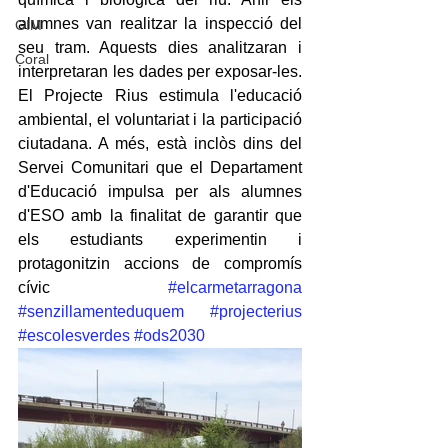
alumnes van realitzar la inspecció del 
GIM
seu tram. Aquests dies analitzaran i 
Coral
interpretaran les dades per exposar-les. 
El Projecte Rius estimula l'educació 
ambiental, el voluntariat i la participació 
ciutadana. A més, està inclòs dins del 
Servei Comunitari que el Departament 
d'Educació impulsa per als alumnes 
d'ESO amb la finalitat de garantir que 
els estudiants experimentin i 
protagonitzin accions de compromís 
cívic 
#elcarmetarragona
#senzillamenteduquem
#projecterius
#escolesverdes
#ods2030