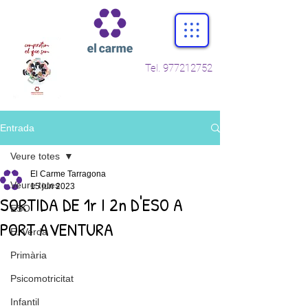
Tel.
977212752
Entrada
Veure totes
El Carme Tarragona
Veure totes
15 jun 2023
SORTIDA DE 1r I 2n D'ESO A
ESO
PORT AVENTURA
E. Verda
Primària
Psicomotricitat
Infantil