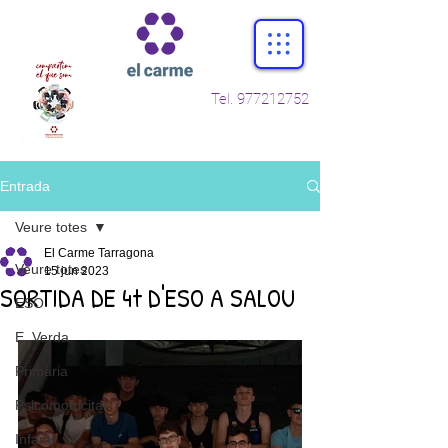
Tel.
977212752
Entrada
Veure totes
El Carme Tarragona
Veure totes
15 jun 2023
SORTIDA DE 4t D'ESO A SALOU
ESO
E. Verda
Primària
Psicomotricitat
Infantil