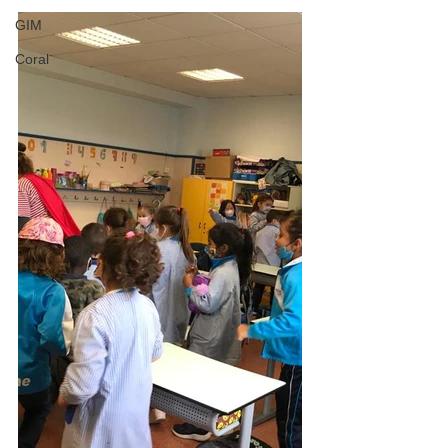
GIM
Coral