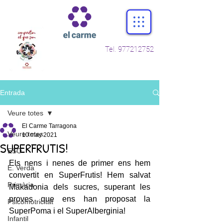
Tel.
977212752
Entrada
Veure totes
El Carme Tarragona
Veure totes
10 may 2021
SUPERFRUTIS!
ESO
Els nens i nenes de primer ens hem 
E. Verda
convertit en SuperFrutis! Hem salvat 
Primària
Makadonia dels sucres, superant les 
proves que ens han proposat la 
Psicomotricitat
SuperPoma i el SuperAlberginia! 
Infantil