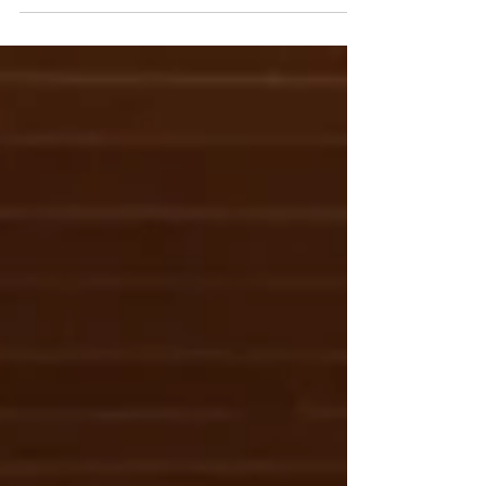
d'escola verda! Els alumnes més grans han
ajudat als...